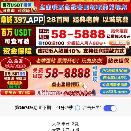
第
3467426
期 距下期：
01
分
29
秒
广告开关：
大单
未开:
2
期
大双
未开:
3
期